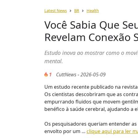
Latest News
BR
Health
Você Sabia Que Se
Revelam Conexão S
Estudo inova ao mostrar como o movi
mental.
1
CuttNews
-
2026-05-09
Um estudo recente publicado na revista
Os cientistas descobriram que as cont
empurrando fluidos que movem gentilmen
benéfico à saúde cerebral, ajudando a el
Os pesquisadores queriam entender as 
envolto por um ...
clique aqui para ler m