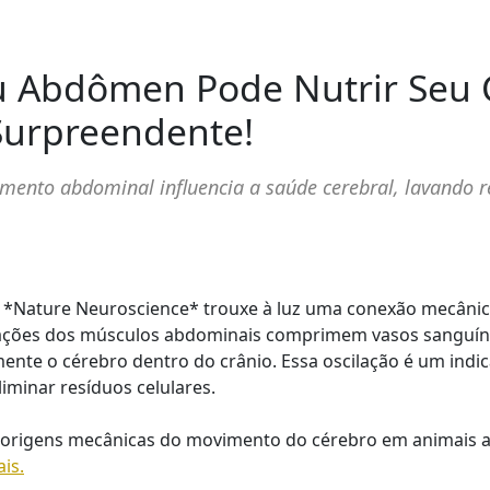
u Abdômen Pode Nutrir Seu C
urpreendente!
mento abdominal influencia a saúde cerebral, lavando 
 *Nature Neuroscience* trouxe à luz uma conexão mecânica 
rações dos músculos abdominais comprimem vasos sanguíneo
te o cérebro dentro do crânio. Essa oscilação é um indic
iminar resíduos celulares.
origens mecânicas do movimento do cérebro em animais ac
ais.