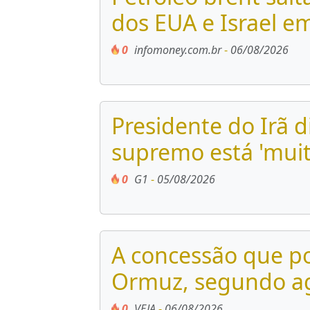
dos EUA e Israel 
0
infomoney.com.br
-
06/08/2026
Presidente do Irã 
supremo está 'muito 
0
G1
-
05/08/2026
A concessão que po
Ormuz, segundo a
0
VEJA
-
06/08/2026