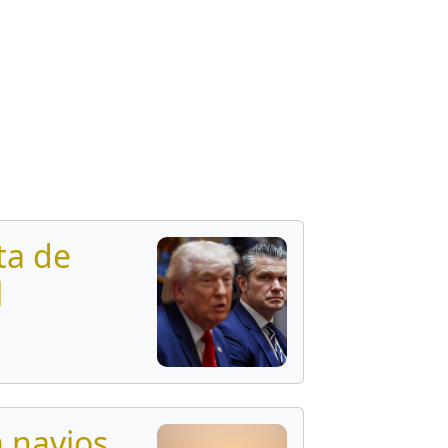
ta de
l
a navios