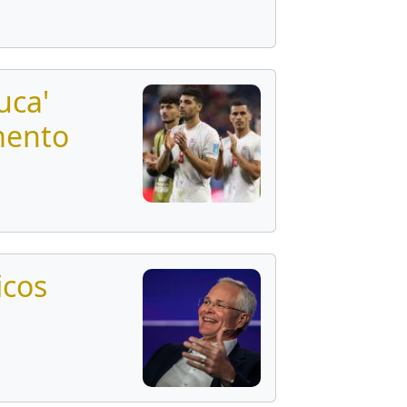
uca'
mento
icos