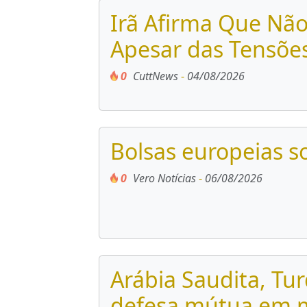
Irã Afirma Que Não
Apesar das Tensõe
0
CuttNews
-
04/08/2026
Bolsas europeias 
0
Vero Notícias
-
06/08/2026
Arábia Saudita, Tu
defesa mútua em m