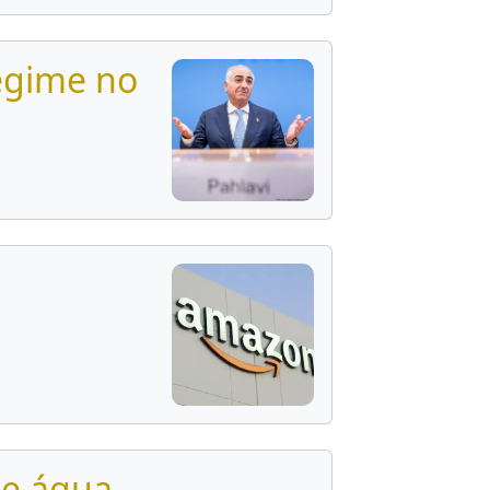
regime no
de água