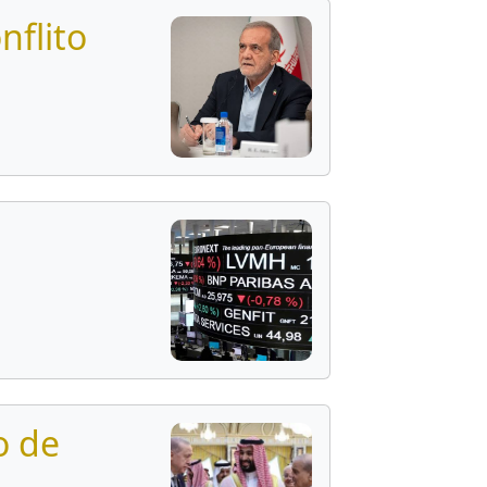
nflito
o de