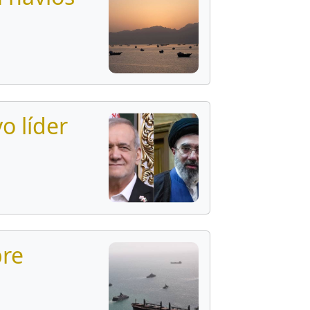
o líder
bre