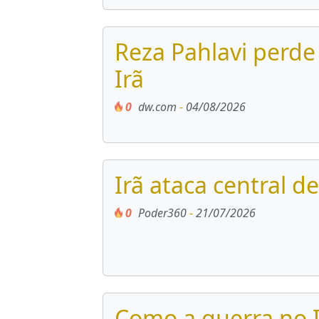
Reza Pahlavi perde
Irã
0
dw.com
-
04/08/2026
Irã ataca central 
0
Poder360
-
21/07/2026
Como a guerra no I