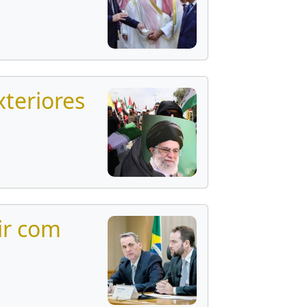
xteriores
air com