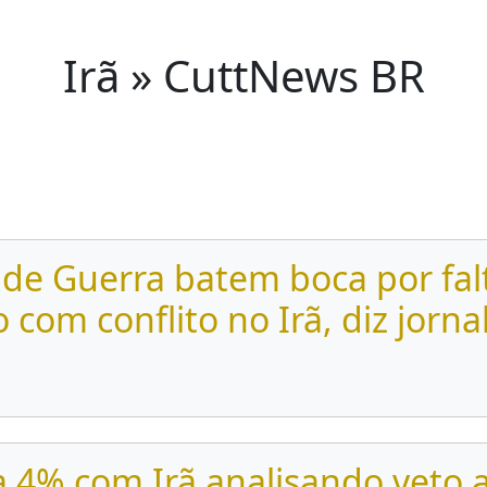
Irã » CuttNews BR
 de Guerra batem boca por fal
 com conflito no Irã, diz jorna
a 4% com Irã analisando veto 