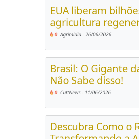
EUA liberam bilhõe
agricultura regene
0
Agrimidia
-
26/06/2026
Brasil: O Gigante 
Não Sabe disso!
0
CuttNews
-
11/06/2026
Descubra Como o R
Transformando a Ag