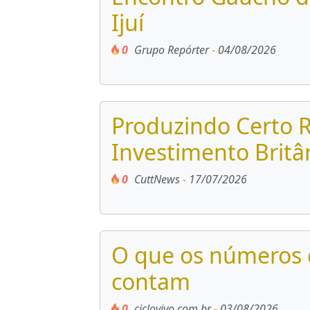
Ijuí
0
Grupo Repórter
-
04/08/2026
Produzindo Certo 
Investimento Britâ
0
CuttNews
-
17/07/2026
O que os números d
contam
0
ciclovivo.com.br
-
03/08/2026