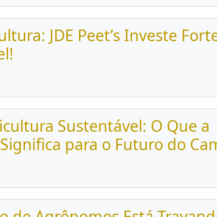
ultura: JDE Peet’s Investe For
l!
cultura Sustentável: O Que a
Significa para o Futuro do C
o de Agrônomos Está Travand