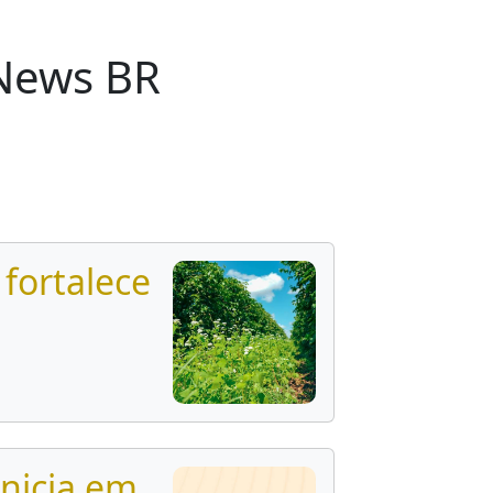
tNews BR
 fortalece
nicia em