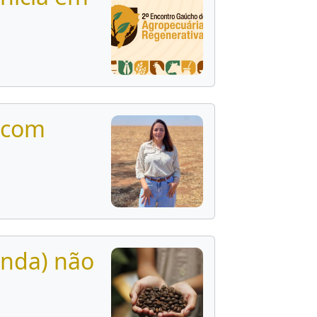
a com
inda) não