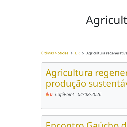
Agricul
Últimas Notícias
BR
Agricultura regenerativ
Agricultura regener
produção sustentá
0
CaféPoint
-
04/08/2026
Encontro Gaúcho de