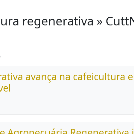
tura regenerativa » Cut
a
ativa avança na cafeicultura e
vel
 Agropecuária Regenerativa i