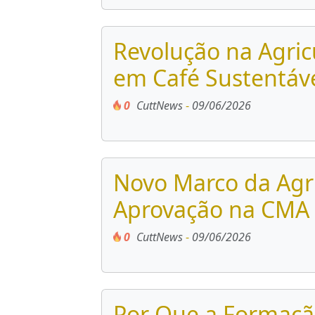
Revolução na Agric
em Café Sustentáve
0
CuttNews
-
09/06/2026
Novo Marco da Agri
Aprovação na CMA 
0
CuttNews
-
09/06/2026
Por Que a Formaçã