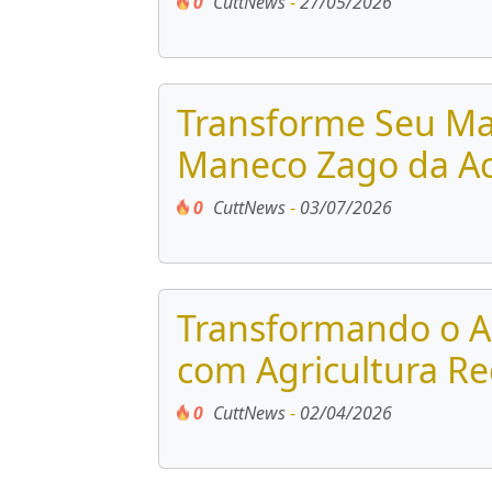
0
CuttNews
-
27/05/2026
Transforme Seu Ma
Maneco Zago da Ac
0
CuttNews
-
03/07/2026
Transformando o Ag
com Agricultura Re
0
CuttNews
-
02/04/2026