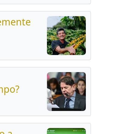
temente
ampo?
o a