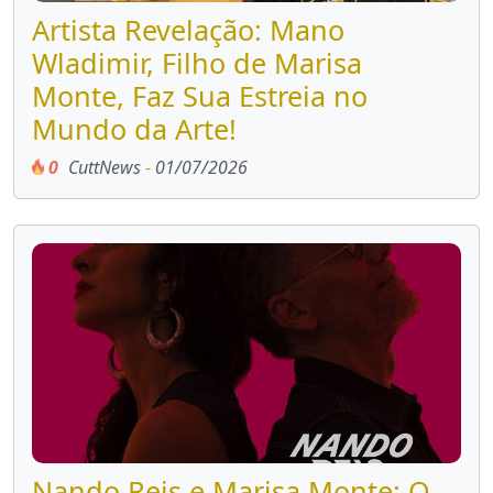
Artista Revelação: Mano
Wladimir, Filho de Marisa
Monte, Faz Sua Estreia no
Mundo da Arte!
0
CuttNews
-
01/07/2026
Nando Reis e Marisa Monte: O