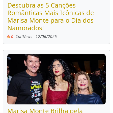
Descubra as 5 Canções
Românticas Mais Icônicas de
Marisa Monte para o Dia dos
Namorados!
0
CuttNews
-
12/06/2026
Marisa Monte Brilha pela