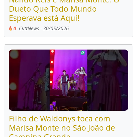
Dueto Que Todo Mundo
Esperava está Aqui!
0
CuttNews
-
30/05/2026
Filho de Waldonys toca com
Marisa Monte no São João de
Campina Grande