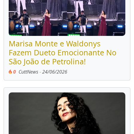
Marisa Monte e Waldonys
Fazem Dueto Emocionante No
São João de Petrolina!
0
CuttNews
-
24/06/2026