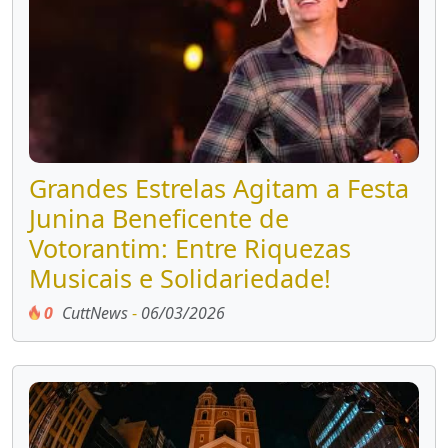
Grandes Estrelas Agitam a Festa
Junina Beneficente de
Votorantim: Entre Riquezas
Musicais e Solidariedade!
0
CuttNews
-
06/03/2026