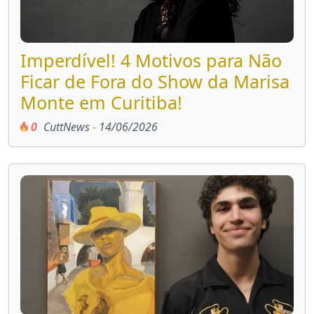
Imperdível! 4 Motivos para Não
Ficar de Fora do Show da Marisa
Monte em Curitiba!
0
CuttNews
-
14/06/2026