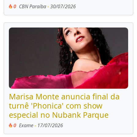
0
CBN Paraíba
-
30/07/2026
Marisa Monte anuncia final da
turnê 'Phonica' com show
especial no Nubank Parque
0
Exame
-
17/07/2026