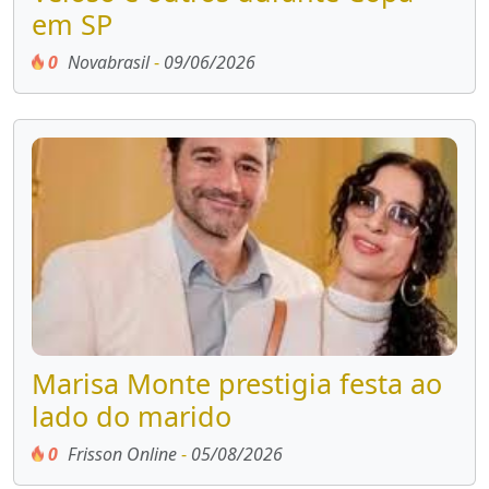
em SP
0
Novabrasil
-
09/06/2026
Marisa Monte prestigia festa ao
lado do marido
0
Frisson Online
-
05/08/2026