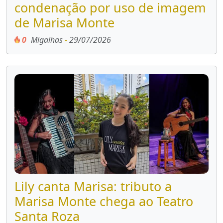
condenação por uso de imagem
de Marisa Monte
0
Migalhas
-
29/07/2026
Lily canta Marisa: tributo a
Marisa Monte chega ao Teatro
Santa Roza