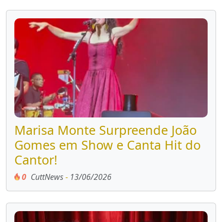
Marisa Monte Surpreende João
Gomes em Show e Canta Hit do
Cantor!
0
CuttNews
-
13/06/2026