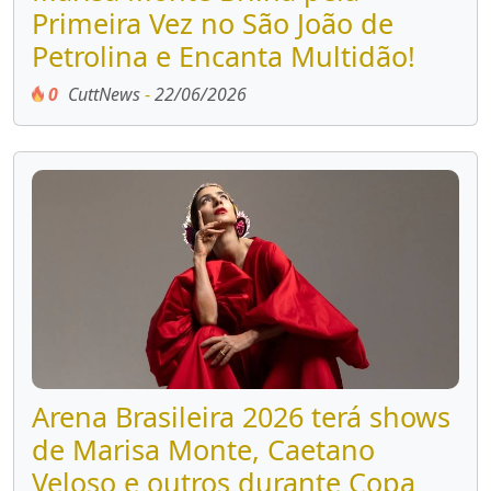
Primeira Vez no São João de
Petrolina e Encanta Multidão!
0
CuttNews
-
22/06/2026
Arena Brasileira 2026 terá shows
de Marisa Monte, Caetano
Veloso e outros durante Copa