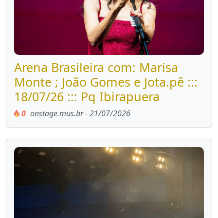
Arena Brasileira com: Marisa
Monte ; João Gomes e Jota.pê :::
18/07/26 ::: Pq Ibirapuera
0
onstage.mus.br
-
21/07/2026