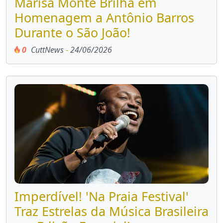
Marisa Monte Brilha em
Homenagem a Antônio Barros
Durante o São João!
0
CuttNews
-
24/06/2026
Imperdível! 'Na Praia Festival'
Traz Estrelas da Música Brasileira