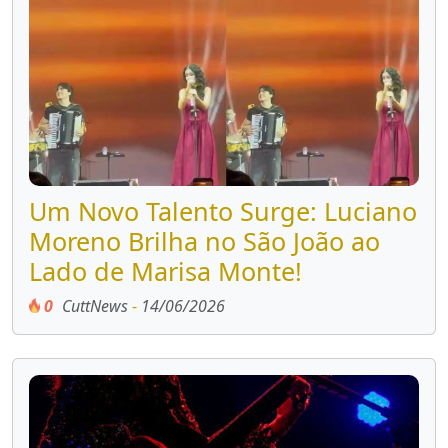
Um Novo Talento Surge: Luciano
Moreno Brilha no São João ao
Lado de Marisa Monte!
0
CuttNews
-
14/06/2026