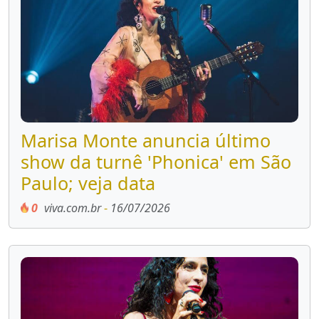
Marisa Monte anuncia último
show da turnê 'Phonica' em São
Paulo; veja data
0
viva.com.br
-
16/07/2026