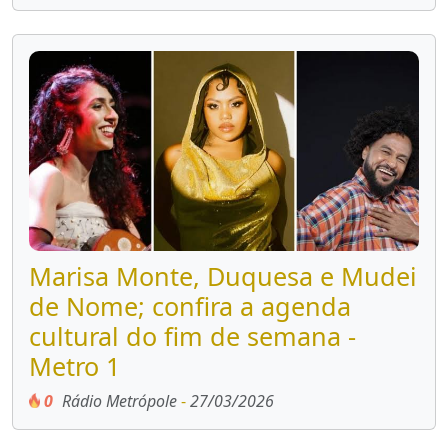
Marisa Monte, Duquesa e Mudei
de Nome; confira a agenda
cultural do fim de semana -
Metro 1
0
Rádio Metrópole
-
27/03/2026