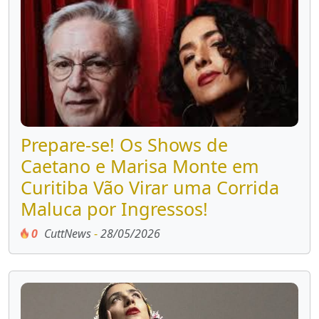
Prepare-se! Os Shows de
Caetano e Marisa Monte em
Curitiba Vão Virar uma Corrida
Maluca por Ingressos!
0
CuttNews
-
28/05/2026