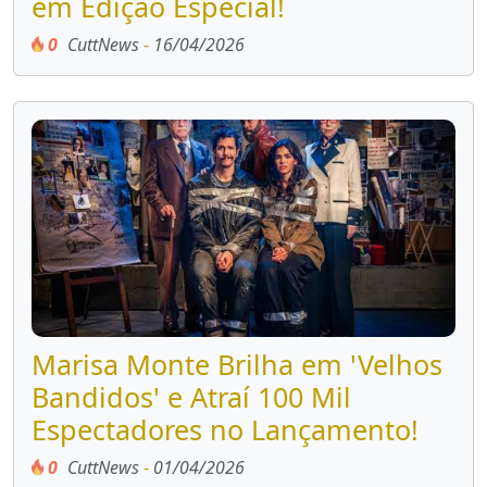
em Edição Especial!
0
CuttNews
-
16/04/2026
Marisa Monte Brilha em 'Velhos
Bandidos' e Atraí 100 Mil
Espectadores no Lançamento!
0
CuttNews
-
01/04/2026