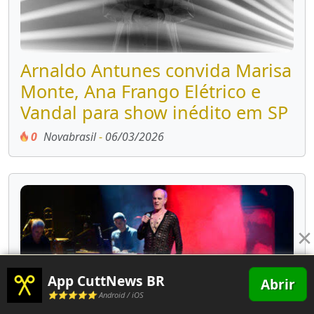
Arnaldo Antunes convida Marisa
Monte, Ana Frango Elétrico e
Vandal para show inédito em SP
0
Novabrasil
-
06/03/2026
×
App CuttNews BR
Abrir
⭐⭐⭐⭐⭐ Android / iOS