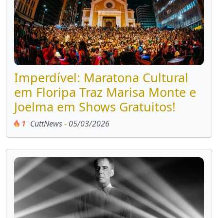
Imperdível: Maratona Cultural
em Floripa Traz Marisa Monte e
Joelma em Shows Gratuitos!
1
CuttNews
-
05/03/2026