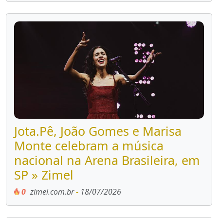
Jota.Pê, João Gomes e Marisa
Monte celebram a música
nacional na Arena Brasileira, em
SP » Zimel
0
zimel.com.br
-
18/07/2026