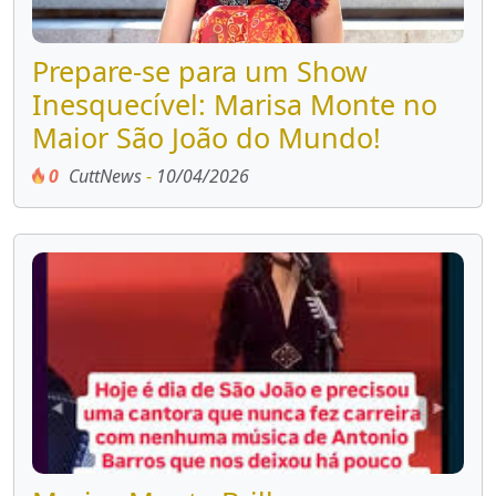
Prepare-se para um Show
Inesquecível: Marisa Monte no
Maior São João do Mundo!
0
CuttNews
-
10/04/2026