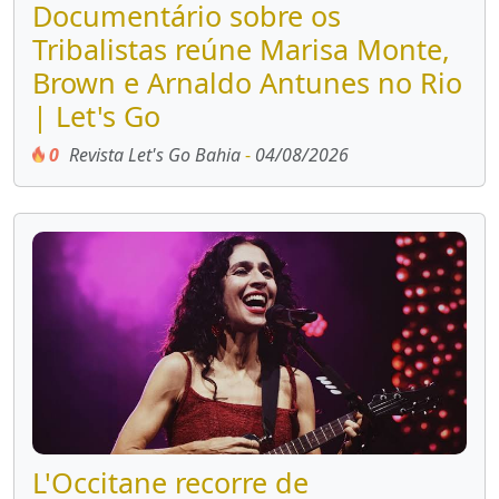
Documentário sobre os
Tribalistas reúne Marisa Monte,
Brown e Arnaldo Antunes no Rio
| Let's Go
0
Revista Let's Go Bahia
-
04/08/2026
L'Occitane recorre de