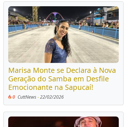
Marisa Monte se Declara à Nova
Geração do Samba em Desfile
Emocionante na Sapucaí!
0
CuttNews
-
22/02/2026