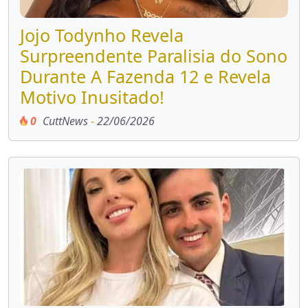
Jojo Todynho Revela
Surpreendente Paralisia do Sono
Durante A Fazenda 12 e Revela
Motivo Inusitado!
0
CuttNews
-
22/06/2026