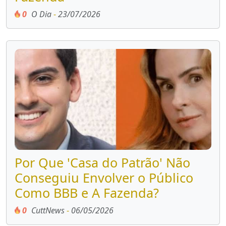
0
O Dia
-
23/07/2026
Por Que 'Casa do Patrão' Não
Conseguiu Envolver o Público
Como BBB e A Fazenda?
0
CuttNews
-
06/05/2026