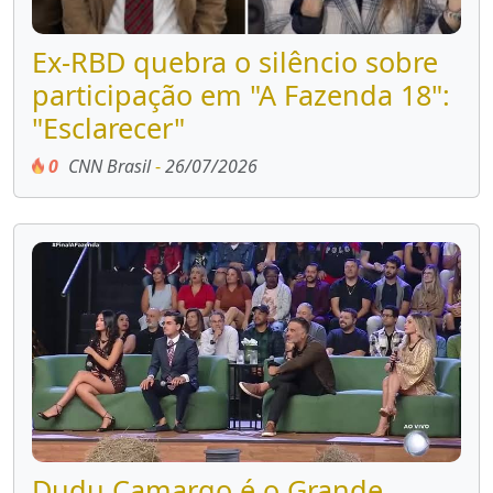
Ex-RBD quebra o silêncio sobre
participação em "A Fazenda 18":
"Esclarecer"
0
CNN Brasil
-
26/07/2026
Dudu Camargo é o Grande