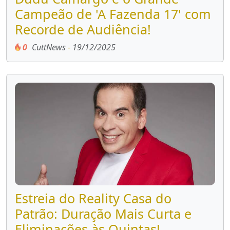
Campeão de 'A Fazenda 17' com
Recorde de Audiência!
0
CuttNews
-
19/12/2025
Estreia do Reality Casa do
Patrão: Duração Mais Curta e
Eliminações às Quintas!