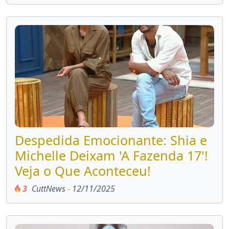
Despedida Emocionante: Shia e
Michelle Deixam 'A Fazenda 17'!
Veja o Que Aconteceu!
3
CuttNews
-
12/11/2025