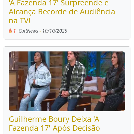
'A Fazenda 17' Surpreende e
Alcança Recorde de Audiência
na TV!
1
CuttNews
-
10/10/2025
Guilherme Boury Deixa 'A
Fazenda 17' Após Decisão