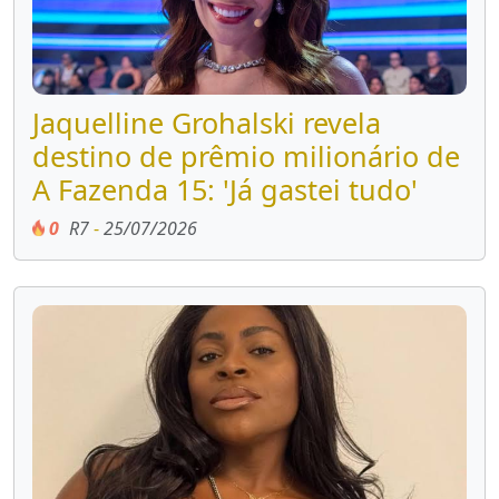
Jaquelline Grohalski revela
destino de prêmio milionário de
A Fazenda 15: 'Já gastei tudo'
0
R7
-
25/07/2026