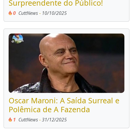
Surpreendente do Público!
0
CuttNews
-
10/10/2025
Oscar Maroni: A Saída Surreal e
Polêmica de A Fazenda
1
CuttNews
-
31/12/2025