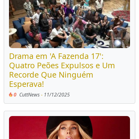
Drama em 'A Fazenda 17':
Quatro Peões Expulsos e Um
Recorde Que Ninguém
Esperava!
0
CuttNews
-
11/12/2025