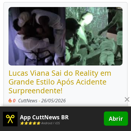
Lucas Viana Sai do Reality em
Grande Estilo Após Acidente
Surpreendente!
×
0
CuttNews
-
26/05/2026
App CuttNews BR
Abrir
⭐⭐⭐⭐⭐ Android / iOS