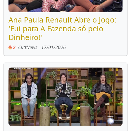
Ana Paula Renault Abre o Jogo:
'Fui para A Fazenda só pelo
Dinheiro!'
2
CuttNews
-
17/01/2026