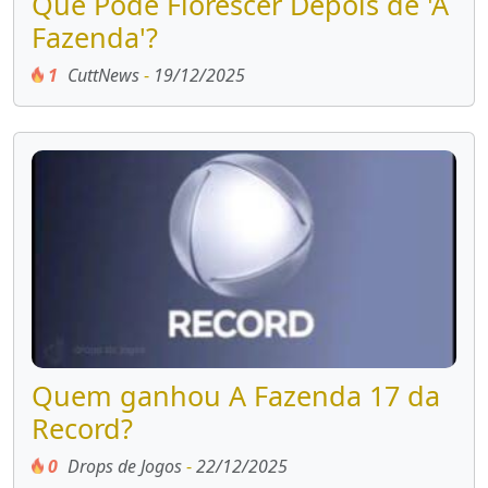
Que Pode Florescer Depois de 'A
Fazenda'?
1
CuttNews
-
19/12/2025
Quem ganhou A Fazenda 17 da
Record?
0
Drops de Jogos
-
22/12/2025