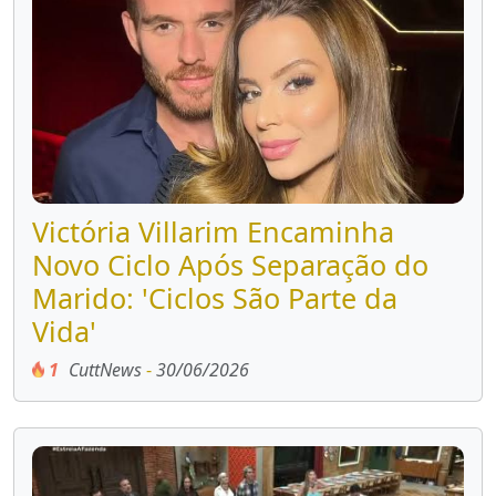
Victória Villarim Encaminha
Novo Ciclo Após Separação do
Marido: 'Ciclos São Parte da
Vida'
1
CuttNews
-
30/06/2026