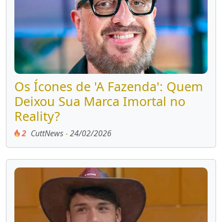
Os Ícones de 'A Fazenda': Quem
Deixou Sua Marca Imortal no
Reality?
2
CuttNews
-
24/02/2026