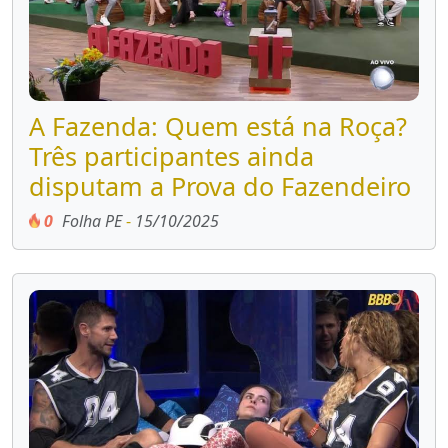
A Fazenda: Quem está na Roça?
Três participantes ainda
disputam a Prova do Fazendeiro
0
Folha PE
-
15/10/2025