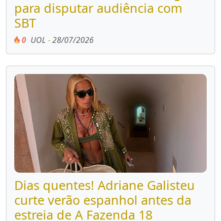
para disputar audiência com
SBT
0
UOL
-
28/07/2026
Dias quentes! Adriane Galisteu
curte verão espanhol antes da
estreia de A Fazenda 18