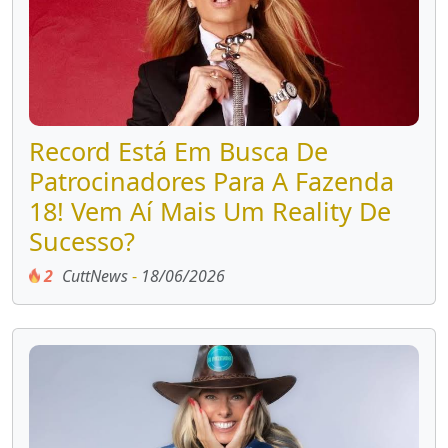
Record Está Em Busca De
Patrocinadores Para A Fazenda
18! Vem Aí Mais Um Reality De
Sucesso?
2
CuttNews
-
18/06/2026