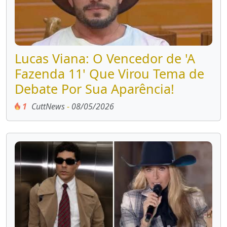
Lucas Viana: O Vencedor de 'A
Fazenda 11' Que Virou Tema de
Debate Por Sua Aparência!
1
CuttNews
-
08/05/2026