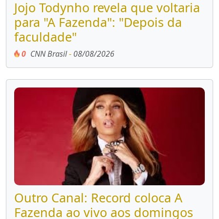
Jojo Todynho revela que voltaria
para "A Fazenda": "Depois da
faculdade"
0
CNN Brasil
-
08/08/2026
Outro Canal: Record coloca A
Fazenda ao vivo aos domingos