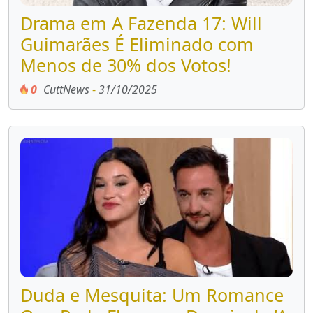
Drama em A Fazenda 17: Will
Guimarães É Eliminado com
Menos de 30% dos Votos!
0
CuttNews
-
31/10/2025
Duda e Mesquita: Um Romance