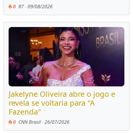
0
R7
-
09/08/2026
Jakelyne Oliveira abre o jogo e
revela se voltaria para "A
Fazenda"
0
CNN Brasil
-
26/07/2026