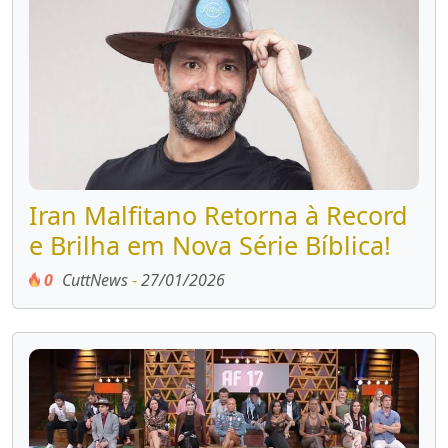
Iran Malfitano Retorna à Record
e Brilha em Nova Série Bíblica!
0
CuttNews
-
27/01/2026