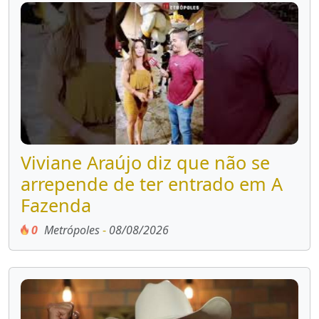
Viviane Araújo diz que não se
arrepende de ter entrado em A
Fazenda
0
Metrópoles
-
08/08/2026